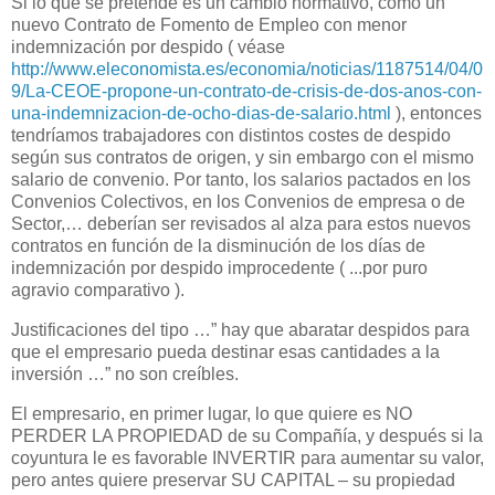
Si lo que se pretende es un cambio normativo, como un
nuevo Contrato de Fomento de Empleo con menor
indemnización por despido ( véase
http://www.eleconomista.es/economia/noticias/1187514/04/0
9/La-CEOE-propone-un-contrato-de-crisis-de-dos-anos-con-
una-indemnizacion-de-ocho-dias-de-salario.html
), entonces
tendríamos trabajadores con distintos costes de despido
según sus contratos de origen, y sin embargo con el mismo
salario de convenio. Por tanto, los salarios pactados en los
Convenios Colectivos, en los Convenios de empresa o de
Sector,… deberían ser revisados al alza para estos nuevos
contratos en función de la disminución de los días de
indemnización por despido improcedente ( ...por puro
agravio comparativo ).
Justificaciones del tipo …” hay que abaratar despidos para
que el empresario pueda destinar esas cantidades a la
inversión …” no son creíbles.
El empresario, en primer lugar, lo que quiere es NO
PERDER LA PROPIEDAD de su Compañía, y después si la
coyuntura le es favorable INVERTIR para aumentar su valor,
pero antes quiere preservar SU CAPITAL – su propiedad