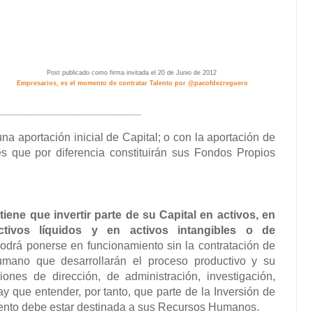
Post publicado como firma invitada el 20 de Junio de 2012
Empresarios, es el momento de contratar Talento por @pacofdezreguero
--------------------------------------------------------------------
a aportación inicial de Capital; o con
la aportación de
s que por diferencia
constituirán sus Fondos Propios
iene que invertir parte de su Capital en
activos, en
activos líquidos y en activos
intangibles o de
odrá ponerse en funcionamiento sin la contratación
de
umano que desarrollarán el proceso productivo y su
ciones de dirección, de
administración, investigación,
y que entender, por tanto, que parte de la Inversión de
ento debe estar destinada a sus Recursos
Humanos.