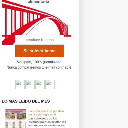
alimentaria
Sin spam, 100% garantizado.
Nunca compartiremos tu e-mail con nadie.
LO MÁS LEÍDO DEL MES
Las cabeceras de góndola
en la estrategia retail
Las cabeceras de los
establecimientos delatan las
estrategias de venta de los