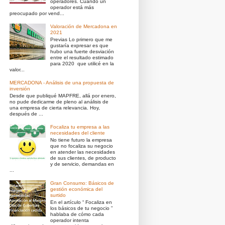
operadores. Cuando un
operador está más
preocupado por vend...
Valoración de Mercadona en
2021
Previas Lo primero que me
gustaría expresar es que
hubo una fuerte desviación
entre el resultado estimado
para 2020 que utilicé en la
valor...
MERCADONA - Análisis de una propuesta de
inversión
Desde que publiqué MAPFRE, allá por enero,
no pude dedicarme de pleno al análisis de
una empresa de cierta relevancia. Hoy,
después de ...
Focaliza tu empresa a las
necesidades del cliente
No tiene futuro la empresa
que no focaliza su negocio
en atender las necesidades
de sus clientes, de producto
y de servicio, demandas en
...
Gran Consumo: Básicos de
gestión económica del
surtido
En el artículo “ Focaliza en
los básicos de tu negocio ”
hablaba de cómo cada
operador intenta