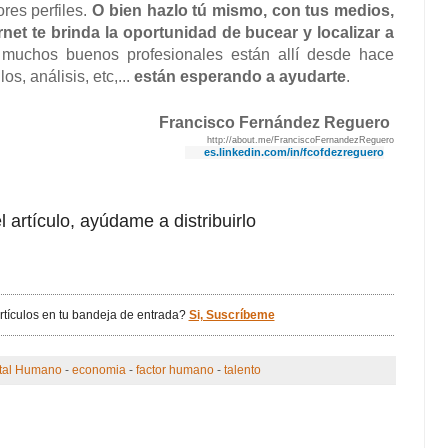
ores perfiles.
O bien hazlo tú mismo, con tus medios,
ernet te brinda la oportunidad de bucear y localizar a
 muchos buenos profesionales están allí desde hace
s, análisis, etc,...
están esperando a ayudarte
.
Francisco Fernández Reguero
http://about.me/FranciscoFernandezReguero
es.linkedin.com/in/fcofdezreguero
l artículo, ayúdame a distribuirlo
artículos en tu bandeja de entrada?
Si, Suscríbeme
tal Humano
-
economia
-
factor humano
-
talento