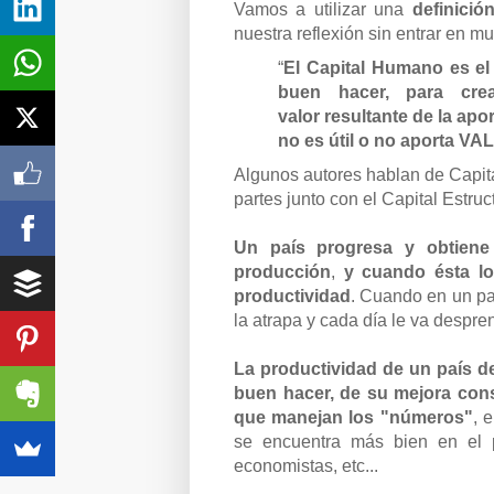
Vamos a utilizar una
definició
nuestra
reflexión sin entrar en m
“
El Capital Humano es el 
buen hacer, para crea
valor
resultante de la apo
no
es útil o no aporta V
Algunos autores hablan de Capita
partes junto con el Capital Estruc
Un país progresa y obtiene
producción
,
y cuando ésta l
productividad
. Cuando en un pa
la atrapa y cada día le va despr
La productividad de un país d
buen hacer, de su mejora cons
que manejan los "números"
, 
se encuentra más bien en el p
economistas, etc...