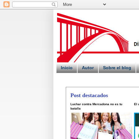
Inicio
Autor
Sobre el blog
Post destacados
Luchar contra Mercadona no es tu
El
batalla