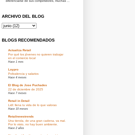
diferenciarse de sus competidores, muchas ...
ARCHIVO DEL BLOG
BLOGS RECOMENDADOS
Actualiza Retail
Por qué los jóvenes no quieren trabajar
en el comercio local
Hace 1 mes
Loypro
Polivalencia y salarios
Hace 4 meses
El Blog de Jose Puchades
22 de diciembre de 2025
Hace 7 meses
Retail in Detail
Lidl: llena tu vida de lo que valoras
Hace 10 meses
Retailnewstrends
Una tienda, de una gran cadena, va mal.
Por lo visto, no hay buen ambiente.
Hace 2 años