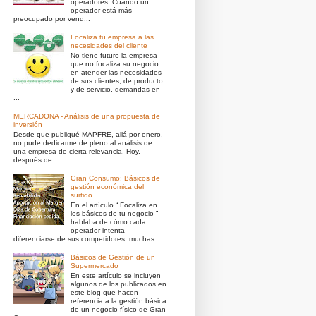
operadores. Cuando un
operador está más
preocupado por vend...
Focaliza tu empresa a las
necesidades del cliente
No tiene futuro la empresa
que no focaliza su negocio
en atender las necesidades
de sus clientes, de producto
y de servicio, demandas en
...
MERCADONA - Análisis de una propuesta de
inversión
Desde que publiqué MAPFRE, allá por enero,
no pude dedicarme de pleno al análisis de
una empresa de cierta relevancia. Hoy,
después de ...
Gran Consumo: Básicos de
gestión económica del
surtido
En el artículo “ Focaliza en
los básicos de tu negocio ”
hablaba de cómo cada
operador intenta
diferenciarse de sus competidores, muchas ...
Básicos de Gestión de un
Supermercado
En este artículo se incluyen
algunos de los publicados en
este blog que hacen
referencia a la gestión básica
de un negocio físico de Gran