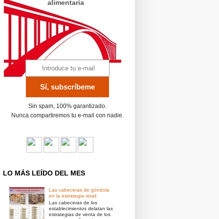
alimentaria
Sin spam, 100% garantizado.
Nunca compartiremos tu e-mail con nadie.
LO MÁS LEÍDO DEL MES
Las cabeceras de góndola
en la estrategia retail
Las cabeceras de los
establecimientos delatan las
estrategias de venta de los