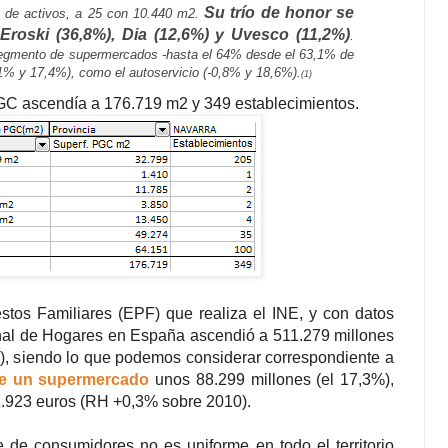
Su trío de honor se
es de activos, a 25 con 10.440 m2.
Eroski (36,8%), Dia (12,6%) y Uvesco (11,2%)
.
 segmento de supermercados -hasta el 64% desde el 63,1% de
,1% y 17,4%), como el autoservicio (-0,8% y 18,6%).
(1)
GC ascendía a 176.719 m2 y 349 establecimientos.
tos Familiares (EPF) que realiza el INE, y con datos
onal de Hogares en España ascendió a 511.279 millones
, siendo lo que podemos considerar correspondiente a
 de un supermercado
unos 88.299 millones (el 17,3%),
1.923 euros (RH +0,3% sobre 2010).
e de consumidores no es uniforme en todo el territorio