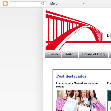
Inicio
Autor
Sobre el blog
Post destacados
Luchar contra Mercadona no es tu
El
batalla