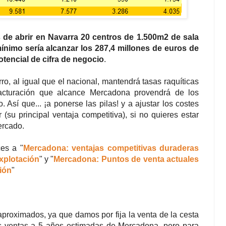
s de abrir en Navarra 20 centros de 1.500m2 de sala
ínimo sería alcanzar los 287,4 millones de euros de
otencial de cifra de negocio
.
ro, al igual que el nacional, mantendrá tasas raquíticas
facturación que alcance Mercadona provendrá de los
 Así que... ¡a ponerse las pilas! y a ajustar los costes
r (su principal ventaja competitiva), si no quieres estar
ercado.
es a "
Mercadona: ventajas competitivas duraderas
xplotación
" y "
Mercadona: Puntos de venta actuales
ión
"
roximados, ya que damos por fija la venta de la cesta
as ventas a 5 años estimadas de Mercadona, pero para