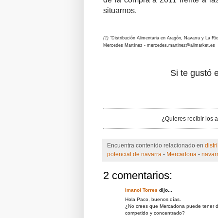
situarnos.
(1)
"Distribución Alimentaria en Aragón, Navarra y La Rio
Mercedes Martínez - mercedes.martinez@alimarket.es
Si te gustó e
¿Quieres recibir los 
Encuentra contenido relacionado en
distr
potencial de navarra
-
Mercadona
-
navar
2 comentarios:
Imanol Torres
dijo...
Hola Paco, buenos días.
¿No crees que Mercadona puede tener dif
competido y concentrado?