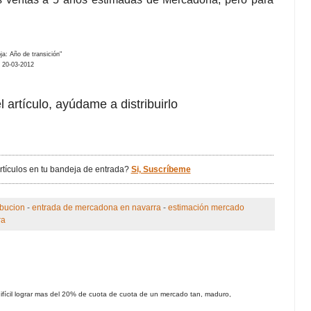
ja: Año de transición"
 20-03-2012
l artículo, ayúdame a distribuirlo
artículos en tu bandeja de entrada?
Si, Suscríbeme
ibucion
-
entrada de mercadona en navarra
-
estimación mercado
ra
ícil lograr mas del 20% de cuota de cuota de un mercado tan, maduro,