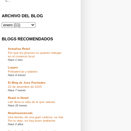
C...
ARCHIVO DEL BLOG
BLOGS RECOMENDADOS
Actualiza Retail
Por qué los jóvenes no quieren trabajar
en el comercio local
Hace 1 mes
Loypro
Polivalencia y salarios
Hace 4 meses
El Blog de Jose Puchades
22 de diciembre de 2025
Hace 7 meses
Retail in Detail
Lidl: llena tu vida de lo que valoras
Hace 10 meses
Retailnewstrends
Una tienda, de una gran cadena, va mal.
Por lo visto, no hay buen ambiente.
Hace 2 años