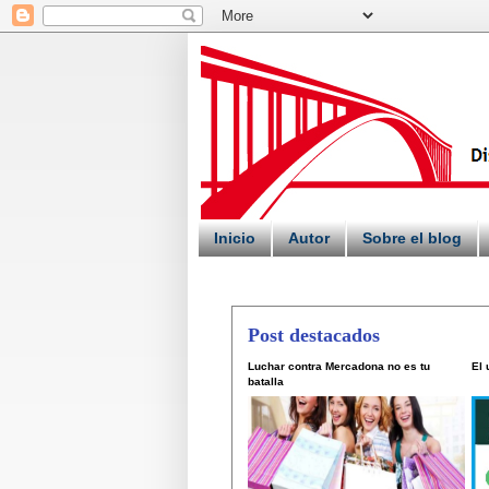
Inicio
Autor
Sobre el blog
Post destacados
Luchar contra Mercadona no es tu
El
batalla