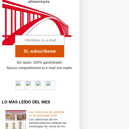
alimentaria
Sin spam, 100% garantizado.
Nunca compartiremos tu e-mail con nadie.
LO MÁS LEÍDO DEL MES
Las cabeceras de góndola
en la estrategia retail
Las cabeceras de los
establecimientos delatan las
estrategias de venta de los