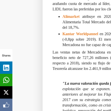
arañando cuota de mercado al líder
LIDL fueron las preferidas por los cli
Alimarket
atribuye en 20
Alimentaria Total Mercado de
del 18,7%.
Kantar Worldpannel
en 2020
(-0,8pp sobre 2019). El me
Mercadona no fue capaz de cap
Las ventas netas de Mercadona en
Shares
beneficio neto de 727,26 millones 
respecto a 2018), siendo su flujo de
Tesorería alcanzase los 2.461,9 millo
"La nueva valoración queda f
explotación que se exponen.
anteriores al mejorar los Flu
2017 con su estrategia come
transformación, como en crisi
logística, renovación del port