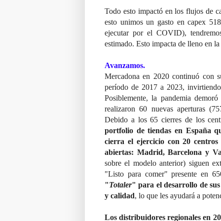
Todo esto impactó en los flujos de ca
esto unimos un gasto en capex 518 
ejecutar por el COVID), tendremos 
estimado. Esto impacta de lleno en la
Avanzamos.
Mercadona en 2020 continuó con su 
período de 2017 a 2023, invirtiendo
Posiblemente, la pandemia demoró 
realizaron 60 nuevas aperturas (7
Debido a los 65 cierres de los ce
portfolio de tiendas en España qu
cierra el ejercicio con 20 centros
abiertas: Madrid, Barcelona y Va
sobre el modelo anterior) siguen ex
"Listo para comer" presente en 65
"
Totaler
" para el desarrollo de su
y calidad
, lo que les ayudará a poten
Los distribuidores regionales en 2