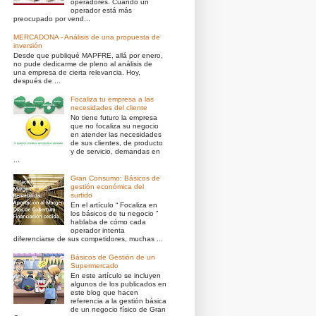
operadores. Cuando un
operador está más
preocupado por vend...
MERCADONA - Análisis de una propuesta de
inversión
Desde que publiqué MAPFRE, allá por enero,
no pude dedicarme de pleno al análisis de
una empresa de cierta relevancia. Hoy,
después de ...
Focaliza tu empresa a las
necesidades del cliente
No tiene futuro la empresa
que no focaliza su negocio
en atender las necesidades
de sus clientes, de producto
y de servicio, demandas en
...
Gran Consumo: Básicos de
gestión económica del
surtido
En el artículo “ Focaliza en
los básicos de tu negocio ”
hablaba de cómo cada
operador intenta
diferenciarse de sus competidores, muchas ...
Básicos de Gestión de un
Supermercado
En este artículo se incluyen
algunos de los publicados en
este blog que hacen
referencia a la gestión básica
de un negocio físico de Gran