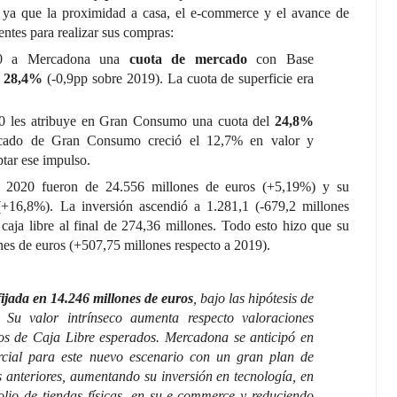
, ya que la proximidad a casa, el e-commerce y el avance de
entes para realizar sus compras:
20 a Mercadona una
cuota de mercado
con Base
l
28,4%
(-0,9pp sobre 2019). La cuota de superficie era
 les atribuye en Gran Consumo una cuota del
24,8%
rcado de Gran Consumo creció el 12,7% en valor y
tar ese impulso.
 2020 fueron de 24.556 millones de euros (+5,19%) y su
(+16,8%). La inversión ascendió a 1.281,1 (-679,2 millones
 caja libre al final de 274,36 millones. Todo esto hizo que su
nes de euros (+507,75 millones respecto a 2019).
ijada en 14.246 millones de euros
, bajo las hipótesis de
 Su valor intrínseco aumenta respecto valoraciones
jos de Caja Libre esperados. Mercadona se anticipó en
rcial para este nuevo escenario con un gran plan de
s anteriores, aumentando su inversión en tecnología, en
folio de tiendas físicas, en su e-commerce y reduciendo