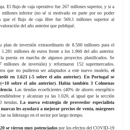
ja. El flujo de caja operativo fue 267 millones superior, y si a
millones inferior (no sé si motivado en parte por no poder
que el flujo de caja libre fue 569,1 millones superior al
 valoración del año anterior que publiqué.
plan de inversión extraordinario de 8.500 millones para el
 1.281 millones de euros frente a los 1.960 del año anterior.
la puesta en marcha de algunos proyectos planificados. Se
57 millones de inversión) y reformaron 152 supermercados.
ntros que no pudieron ser adaptados a este nuevo modelo,
el
edó en 1.621 (-5 sobre el año anterior)
.
En Portugal se
 (+10 sobre el año anterior)
.
Había también 3 Colmenas
lencia
. Las tiendas ecoeficientes (40% de ahorro energético
tendiéndose y alcanzan ya las 1.020, al igual que la sección
0 tiendas.
La nueva estrategia de proveedor especialista
s marcas les ayudará a mejorar precios de venta, márgenes
ciar su liderazgo en el sector por largo tiempo.
020 se vieron muy potenciados
por los efectos del COVID-19