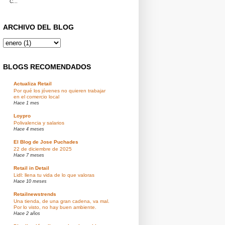
C...
ARCHIVO DEL BLOG
BLOGS RECOMENDADOS
Actualiza Retail
Por qué los jóvenes no quieren trabajar
en el comercio local
Hace 1 mes
Loypro
Polivalencia y salarios
Hace 4 meses
El Blog de Jose Puchades
22 de diciembre de 2025
Hace 7 meses
Retail in Detail
Lidl: llena tu vida de lo que valoras
Hace 10 meses
Retailnewstrends
Una tienda, de una gran cadena, va mal.
Por lo visto, no hay buen ambiente.
Hace 2 años