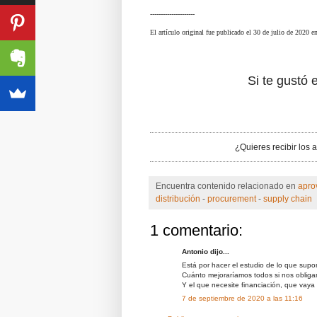
---------------------
El artículo original fue publicado el 30 de julio de 2020 e
Si te gustó e
¿Quieres recibir los 
Encuentra contenido relacionado en
apro
distribución
-
procurement
-
supply chain
1 comentario:
Antonio dijo...
Está por hacer el estudio de lo que supon
Cuánto mejoraríamos todos si nos obliga
Y el que necesite financiación, que vaya
7 de septiembre de 2020 a las 11:16