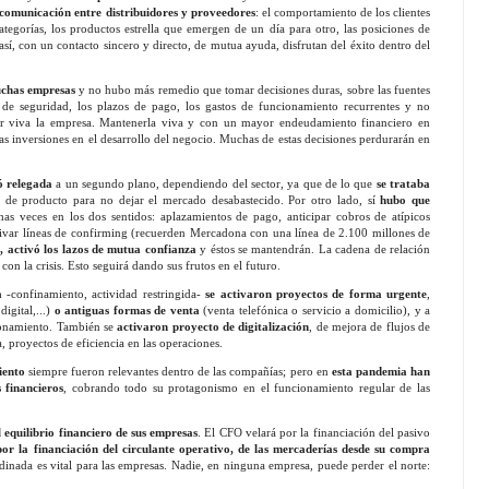
e comunicación entre distribuidores y proveedores
: el comportamiento de los clientes
ategorías, los productos estrella que emergen de un día para otro, las posiciones de
así, con un contacto sincero y directo, de mutua ayuda, disfrutan del éxito dentro del
muchas empresas
y no hubo más remedio que tomar decisiones duras, sobre las fuentes
ks de seguridad, los plazos de pago, los gastos de funcionamiento recurrentes y no
tener viva la empresa. Mantenerla viva y con un mayor endeudamiento financiero en
s inversiones en el desarrollo del negocio. Muchas de estas decisiones perdurarán en
ó relegada
a un segundo plano, dependiendo del sector, ya que de lo que
se trataba
 de producto para no dejar el mercado desabastecido. Por otro lado, sí
hubo que
as veces en los dos sentidos: aplazamientos de pago, anticipar cobros de atípicos
tivar líneas de confirming (recuerden Mercadona con una línea de 2.100 millones de
, activó los lazos de mutua confianza
y éstos se mantendrán. La cadena de relación
con la crisis. Esto seguirá dando sus frutos en el futuro.
a
-confinamiento, actividad restringida-
se activaron proyectos de forma urgente
,
digital,...)
o antiguas formas de venta
(venta telefónica o servicio a domicilio), y a
sionamiento. También se
activaron proyecto de digitalización
, de mejora de flujos de
, proyectos de eficiencia en las operaciones.
iento
siempre fueron relevantes dentro de las compañías; pero en
esta pandemia han
 financieros
, cobrando todo su protagonismo en el funcionamiento regular de las
equilibrio financiero de sus empresas
. El CFO velará por la financiación del pasivo
or la financiación del circulante operativo, de las mercaderías desde su compra
dinada es vital para las empresas. Nadie, en ninguna empresa, puede perder el norte: