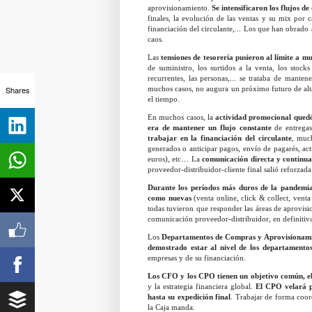
aprovisionamiento.
Se intensificaron los flujos d
finales, la evolución de las ventas y su mix por c
financiación del circulante,... Los que han obrado 
caos.
Las
tensiones de tesorería pusieron al límite a 
de suministro, los surtidos a la venta, los stoc
recurrentes, las personas,... se trataba de man
Shares
muchos casos, no augura un próximo futuro de alta
el tiempo.
En muchos casos, la
actividad promocional qued
era de mantener un flujo constante
de entregas
trabajar en la financiación del circulante
, much
generados o anticipar pagos, envío de pagarés, ac
euros), etc… La
comunicación directa y continua
proveedor-distribuidor-cliente final salió reforzada 
Durante los períodos más duros de la pandemi
como nuevas
(venta online, click & collect, venta 
todas tuvieron que responder las áreas de aprovi
comunicación proveedor-distribuidor, en definitiva
Los
Departamentos de Compras y Aprovisionam
demostrado estar al nivel de los departamentos
empresas y de su financiación.
Los CFO y los CPO tienen un objetivo común, el 
y la estrategia financiera global.
El CPO velará p
hasta su expedición final
. Trabajar de forma coor
la Caja manda.