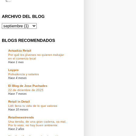
C...
ARCHIVO DEL BLOG
BLOGS RECOMENDADOS
Actualiza Retail
Por qué los jóvenes no quieren trabajar
en el comercio local
Hace 1 mes
Loypro
Polivalencia y salarios
Hace 4 meses
El Blog de Jose Puchades
22 de diciembre de 2025
Hace 7 meses
Retail in Detail
Lidl: llena tu vida de lo que valoras
Hace 10 meses
Retailnewstrends
Una tienda, de una gran cadena, va mal.
Por lo visto, no hay buen ambiente.
Hace 2 años