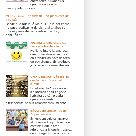
operadores. Cuando un
operador está más
preocupado por vend...
MERCADONA - Análisis de una propuesta de
inversión
Desde que publiqué MAPFRE, allá por enero,
no pude dedicarme de pleno al análisis de
una empresa de cierta relevancia. Hoy,
después de ...
Focaliza tu empresa a las
necesidades del cliente
No tiene futuro la empresa
que no focaliza su negocio
en atender las necesidades
de sus clientes, de producto
y de servicio, demandas en
...
Gran Consumo: Básicos de
gestión económica del
surtido
En el artículo “ Focaliza en
los básicos de tu negocio ”
hablaba de cómo cada
operador intenta
diferenciarse de sus competidores, muchas ...
Básicos de Gestión de un
Supermercado
En este artículo se incluyen
algunos de los publicados en
este blog que hacen
referencia a la gestión básica
de un negocio físico de Gran