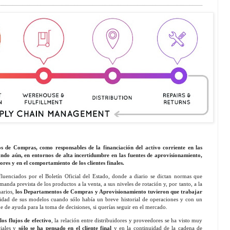
 de Compras, como responsables de la financiación del activo corriente en las
do aún, en entornos de alta incertidumbre en las fuentes de aprovisionamiento,
ores y en el comportamiento de los clientes finales.
fluenciados por el Boletín Oficial del Estado, donde a diario se dictan normas que
anda prevista de los productos a la venta, a sus niveles de rotación y, por tanto, a la
narios,
los Departamentos de Compras y Aprovisionamiento tuvieron que trabajar
bilidad de sus modelos cuando sólo había un breve historial de operaciones y con un
ue de ayuda para la toma de decisiones, si querías seguir en el mercado.
os flujos de efectivo
, la relación entre distribuidores y proveedores se ha visto muy
ciales y
sólo se ha pensado en el cliente final
y en la continuidad de la cadena de