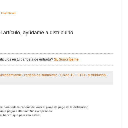
n
Food Retail
l artículo, ayúdame a distribuirlo
artículos en tu bandeja de entrada?
Si, Suscríbeme
visionamiento
-
cadena de suministro
-
Covid-19
-
CPO
-
distribucion
-
e para toda la cadena de valor el plazo de pago de la distribución.
ran a pagar a 30 días. Sin excepciones.
 al banco, que para eso están.