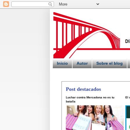
Inicio
Autor
Sobre el blog
Post destacados
Luchar contra Mercadona no es tu
El
batalla