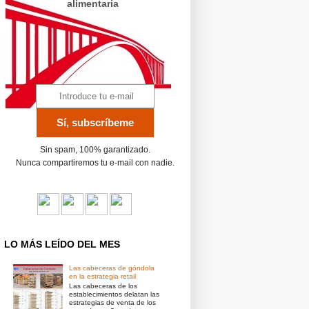
alimentaria
Sin spam, 100% garantizado.
Nunca compartiremos tu e-mail con nadie.
LO MÁS LEÍDO DEL MES
Las cabeceras de góndola
en la estrategia retail
Las cabeceras de los
establecimientos delatan las
estrategias de venta de los