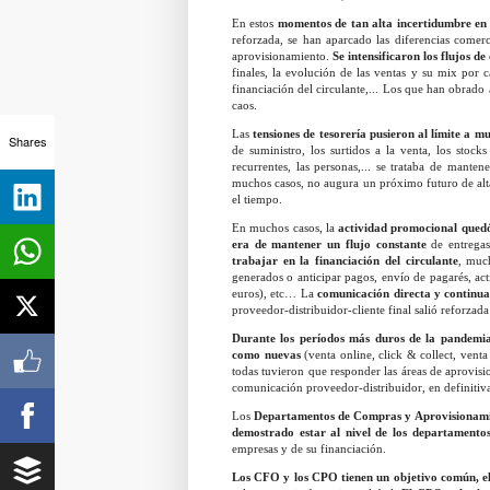
En estos
momentos de tan alta incertidumbre en l
reforzada, se han aparcado las diferencias comer
aprovisionamiento.
Se intensificaron los flujos d
finales, la evolución de las ventas y su mix por c
financiación del circulante,... Los que han obrado 
caos.
Las
tensiones de tesorería pusieron al límite a 
Shares
de suministro, los surtidos a la venta, los stoc
recurrentes, las personas,... se trataba de man
muchos casos, no augura un próximo futuro de alta
el tiempo.
En muchos casos, la
actividad promocional qued
era de mantener un flujo constante
de entregas
trabajar en la financiación del circulante
, much
generados o anticipar pagos, envío de pagarés, ac
euros), etc… La
comunicación directa y continua
proveedor-distribuidor-cliente final salió reforzada 
Durante los períodos más duros de la pandemi
como nuevas
(venta online, click & collect, venta 
todas tuvieron que responder las áreas de aprovi
comunicación proveedor-distribuidor, en definitiva
Los
Departamentos de Compras y Aprovisionam
demostrado estar al nivel de los departamentos
empresas y de su financiación.
Los CFO y los CPO tienen un objetivo común, el 