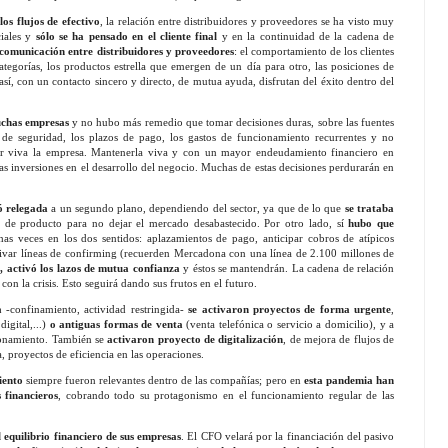
os flujos de efectivo
, la relación entre distribuidores y proveedores se ha visto muy
ciales y
sólo se ha pensado en el cliente final
y en la continuidad de la cadena de
e comunicación entre distribuidores y proveedores
: el comportamiento de los clientes
ategorías, los productos estrella que emergen de un día para otro, las posiciones de
así, con un contacto sincero y directo, de mutua ayuda, disfrutan del éxito dentro del
muchas empresas
y no hubo más remedio que tomar decisiones duras, sobre las fuentes
ks de seguridad, los plazos de pago, los gastos de funcionamiento recurrentes y no
tener viva la empresa. Mantenerla viva y con un mayor endeudamiento financiero en
s inversiones en el desarrollo del negocio. Muchas de estas decisiones perdurarán en
ó relegada
a un segundo plano, dependiendo del sector, ya que de lo que
se trataba
 de producto para no dejar el mercado desabastecido. Por otro lado, sí
hubo que
as veces en los dos sentidos: aplazamientos de pago, anticipar cobros de atípicos
tivar líneas de confirming (recuerden Mercadona con una línea de 2.100 millones de
, activó los lazos de mutua confianza
y éstos se mantendrán. La cadena de relación
con la crisis. Esto seguirá dando sus frutos en el futuro.
a
-confinamiento, actividad restringida-
se activaron proyectos de forma urgente
,
digital,...)
o antiguas formas de venta
(venta telefónica o servicio a domicilio), y a
sionamiento. También se
activaron proyecto de digitalización
, de mejora de flujos de
, proyectos de eficiencia en las operaciones.
iento
siempre fueron relevantes dentro de las compañías; pero en
esta pandemia han
 financieros
, cobrando todo su protagonismo en el funcionamiento regular de las
equilibrio financiero de sus empresas
. El CFO velará por la financiación del pasivo