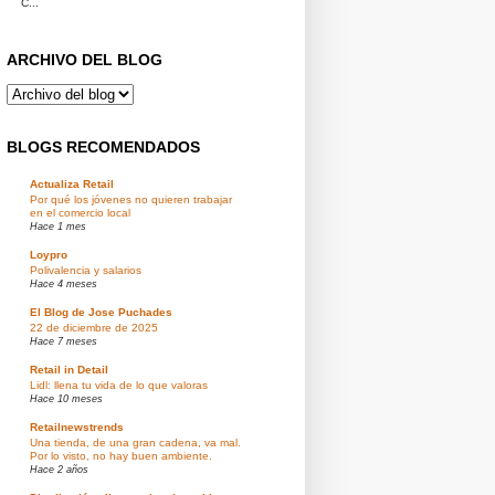
C...
ARCHIVO DEL BLOG
BLOGS RECOMENDADOS
Actualiza Retail
Por qué los jóvenes no quieren trabajar
en el comercio local
Hace 1 mes
Loypro
Polivalencia y salarios
Hace 4 meses
El Blog de Jose Puchades
22 de diciembre de 2025
Hace 7 meses
Retail in Detail
Lidl: llena tu vida de lo que valoras
Hace 10 meses
Retailnewstrends
Una tienda, de una gran cadena, va mal.
Por lo visto, no hay buen ambiente.
Hace 2 años