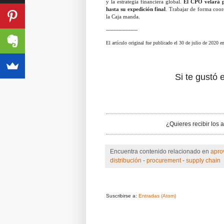
y la estrategia financiera global.
El CPO velará p
hasta su expedición final
. Trabajar de forma coor
la Caja manda.
---------------------
El artículo original fue publicado el 30 de julio de 2020 e
Si te gustó e
¿Quieres recibir los 
Encuentra contenido relacionado en
apro
distribución
-
procurement
-
supply chain
Suscribirse a:
Entradas (Atom)