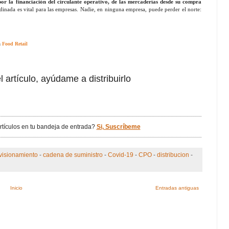
or la financiación del circulante operativo, de las mercaderías desde su compra
dinada es vital para las empresas. Nadie, en ninguna empresa, puede perder el norte:
n
Food Retail
l artículo, ayúdame a distribuirlo
artículos en tu bandeja de entrada?
Si, Suscríbeme
visionamiento
-
cadena de suministro
-
Covid-19
-
CPO
-
distribucion
-
Inicio
Entradas antiguas