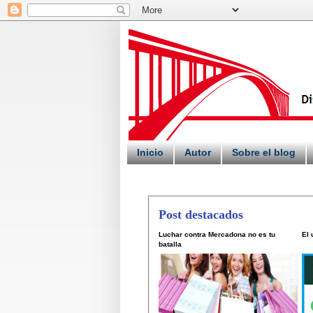
Inicio
Autor
Sobre el blog
Post destacados
Luchar contra Mercadona no es tu
El
batalla