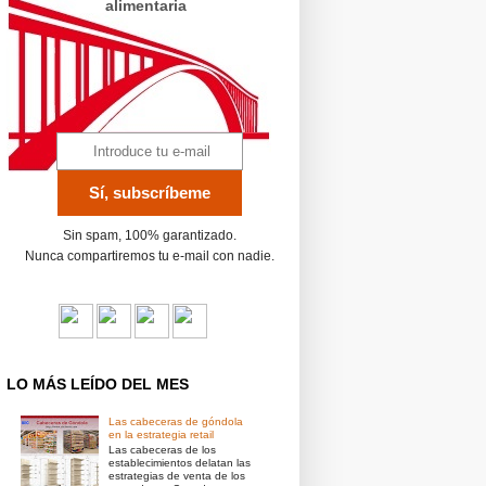
alimentaria
Sin spam, 100% garantizado.
Nunca compartiremos tu e-mail con nadie.
LO MÁS LEÍDO DEL MES
Las cabeceras de góndola
en la estrategia retail
Las cabeceras de los
establecimientos delatan las
estrategias de venta de los