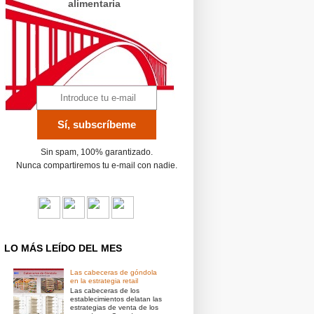
alimentaria
Sin spam, 100% garantizado.
Nunca compartiremos tu e-mail con nadie.
LO MÁS LEÍDO DEL MES
Las cabeceras de góndola
en la estrategia retail
Las cabeceras de los
establecimientos delatan las
estrategias de venta de los