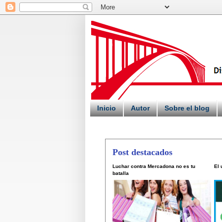
Inicio
Autor
Sobre el blog
Post destacados
Luchar contra Mercadona no es tu
El
batalla