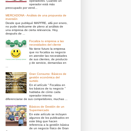
operadores. Cuando un
operador está más
preocupado por vend...
MERCADONA - Análisis de una propuesta de
inversión
Desde que publiqué MAPFRE, allá por enero,
no pude dedicarme de pleno al análisis de
una empresa de cierta relevancia. Hoy,
después de ...
Focaliza tu empresa a las
necesidades del cliente
No tiene futuro la empresa
que no focaliza su negocio
en atender las necesidades
de sus clientes, de producto
y de servicio, demandas en
...
Gran Consumo: Básicos de
gestión económica del
surtido
En el artículo “ Focaliza en
los básicos de tu negocio ”
hablaba de cómo cada
operador intenta
diferenciarse de sus competidores, muchas ...
Básicos de Gestión de un
Supermercado
En este artículo se incluyen
algunos de los publicados en
este blog que hacen
referencia a la gestión básica
de un negocio físico de Gran