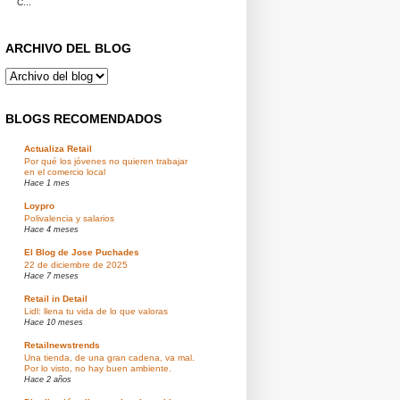
C...
ARCHIVO DEL BLOG
BLOGS RECOMENDADOS
Actualiza Retail
Por qué los jóvenes no quieren trabajar
en el comercio local
Hace 1 mes
Loypro
Polivalencia y salarios
Hace 4 meses
El Blog de Jose Puchades
22 de diciembre de 2025
Hace 7 meses
Retail in Detail
Lidl: llena tu vida de lo que valoras
Hace 10 meses
Retailnewstrends
Una tienda, de una gran cadena, va mal.
Por lo visto, no hay buen ambiente.
Hace 2 años