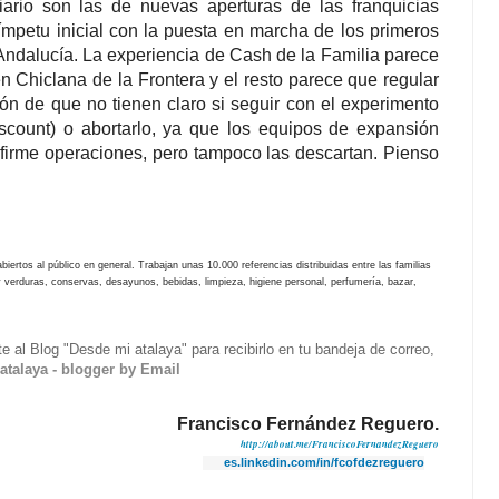
iario son las de nuevas aperturas de las franquicias
ímpetu inicial con la puesta en marcha de los primeros
Andalucía. La experiencia de Cash de la Familia parece
en Chiclana de la Frontera y el resto parece que regular
sión de que no tienen claro si seguir con el experimento
scount) o abortarlo, ya que los equipos de expansión
firme operaciones, pero tampoco las descartan. Pienso
iertos al público en general. Trabajan unas 10.000 referencias distribuidas entre las familias
 y verduras, conservas, desayunos, bebidas, limpieza, higiene personal, perfumería, bazar,
rte al Blog "Desde mi atalaya" para recibirlo en tu bandeja de correo,
atalaya - blogger by Email
Francisco Fernández Reguero.
http://about.me/FranciscoFernandezReguero
es.linkedin.com/in/fcofdezreguero