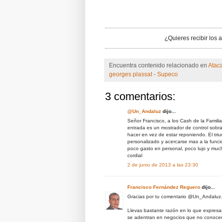
¿Quieres recibir los 
Encuentra contenido relacionado en
Atac
georges plassat
-
Supeco
3 comentarios:
@Un_Andaluz
dijo...
Señor Francisco, a los Cash de la Familia
entrada es un mostrador de control sobra
hacer en vez de estar reponiendo. El triu
personalizado y acercarse mas a la funci
poco gasto en personal, poco lujo y much
cordial
2 de junio de 2013 a las 23:30
Francisco Fernández Reguero
dijo...
Gracias por tu comentario @Un_Andaluz
Llevas bastante razón en lo que expresas
se adentran en negocios que no conocen