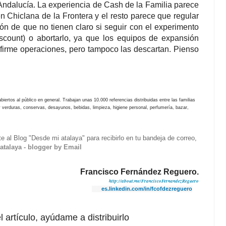
Andalucía. La experiencia de Cash de la Familia parece
en Chiclana de la Frontera y el resto parece que regular
sión de que no tienen claro si seguir con el experimento
scount) o abortarlo, ya que los equipos de expansión
firme operaciones, pero tampoco las descartan. Pienso
iertos al público en general. Trabajan unas 10.000 referencias distribuidas entre las familias
 y verduras, conservas, desayunos, bebidas, limpieza, higiene personal, perfumería, bazar,
rte al Blog "Desde mi atalaya" para recibirlo en tu bandeja de correo,
atalaya - blogger by Email
Francisco Fernández Reguero.
http://about.me/FranciscoFernandezReguero
es.linkedin.com/in/fcofdezreguero
l artículo, ayúdame a distribuirlo