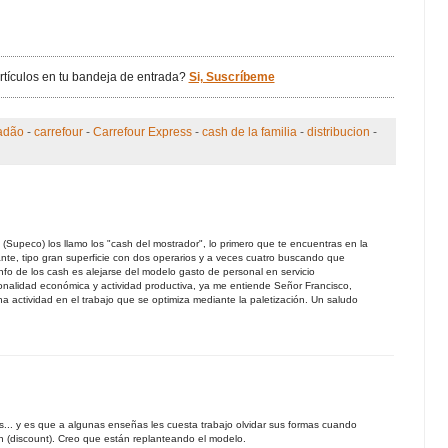
artículos en tu bandeja de entrada?
Si, Suscríbeme
adão
-
carrefour
-
Carrefour Express
-
cash de la familia
-
distribucion
-
 (Supeco) los llamo los "cash del mostrador", lo primero que te encuentras en la
nte, tipo gran superficie con dos operarios y a veces cuatro buscando que
nfo de los cash es alejarse del modelo gasto de personal en servicio
onalidad económica y actividad productiva, ya me entiende Señor Francisco,
a actividad en el trabajo que se optimiza mediante la paletización. Un saludo
.
... y es que a algunas enseñas les cuesta trabajo olvidar sus formas cuando
 (discount). Creo que están replanteando el modelo.