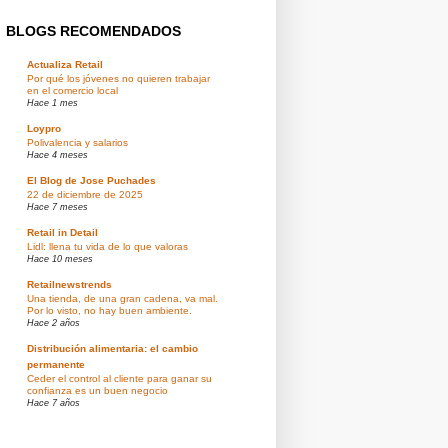
BLOGS RECOMENDADOS
Actualiza Retail
Por qué los jóvenes no quieren trabajar
en el comercio local
Hace 1 mes
Loypro
Polivalencia y salarios
Hace 4 meses
El Blog de Jose Puchades
22 de diciembre de 2025
Hace 7 meses
Retail in Detail
Lidl: llena tu vida de lo que valoras
Hace 10 meses
Retailnewstrends
Una tienda, de una gran cadena, va mal.
Por lo visto, no hay buen ambiente.
Hace 2 años
Distribución alimentaria: el cambio
permanente
Ceder el control al cliente para ganar su
confianza es un buen negocio
Hace 7 años