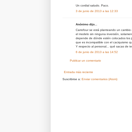
Un cordial saludo. Paco.
3 de junio de 2013 a las 12:33
Anónimo dijo...
Carrefour se está planteando un cambio
el modelo sin ninguna inversión, solame
depende de dónde estén colocados los ju
que es incompatible con el caciquismo qu
Y respecto al personal... qué sacas de te
6 de junio de 2013 a las 14:52
Publicar un comentario
Entrada más reciente
Suscribirse a:
Enviar comentarios (Atom)