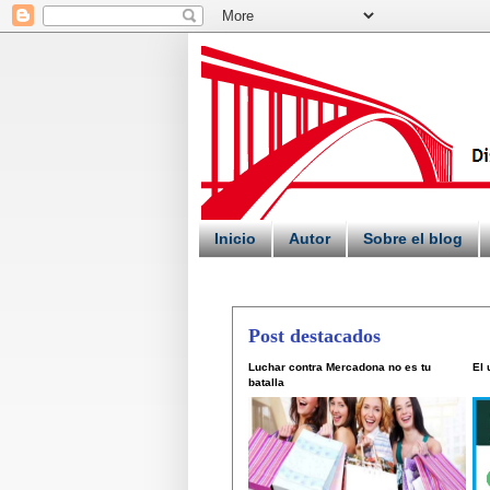
Inicio
Autor
Sobre el blog
Post destacados
Luchar contra Mercadona no es tu
El
batalla