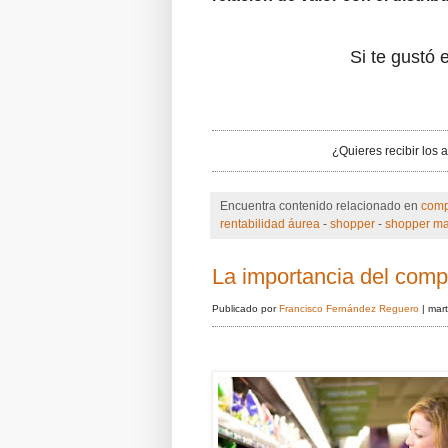
Si te gustó e
¿Quieres recibir los 
Encuentra contenido relacionado en
comp
rentabilidad áurea
-
shopper
-
shopper ma
La importancia del comp
Publicado por
Francisco Fernández Reguero
|
mart