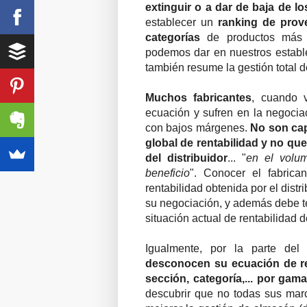
extinguir o a dar de baja de lo
establecer un
ranking de prov
categorías
de productos más o
podemos dar en nuestros estable
también resume la gestión total 
Muchos fabricantes
, cuando v
ecuación y sufren en la negocia
con bajos márgenes.
No son cap
global de rentabilidad y no que
del distribuidor
... "
en el volum
beneficio
". Conocer el fabrica
rentabilidad obtenida por el distr
su negociación, y además debe te
situación actual de rentabilidad de
Igualmente, por la parte del 
desconocen su ecuación de rent
sección, categoría,... por gam
descubrir que no todas sus marc