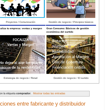
Proyectos / Comunicación
Gestión de negocio / Principios básicos
aliza tu empresa: ventas y margen
Gran Consumo: Básicos de gestión
económica del surtido
Estrategia de negocio / Retail
Gestión de negocio / El surtido
n la etiqueta
comprador
.
Mostrar todas las entradas
ones entre fabricante y distribuidor