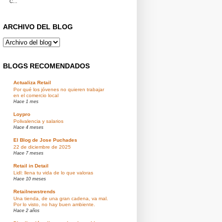
C...
ARCHIVO DEL BLOG
BLOGS RECOMENDADOS
Actualiza Retail
Por qué los jóvenes no quieren trabajar
en el comercio local
Hace 1 mes
Loypro
Polivalencia y salarios
Hace 4 meses
El Blog de Jose Puchades
22 de diciembre de 2025
Hace 7 meses
Retail in Detail
Lidl: llena tu vida de lo que valoras
Hace 10 meses
Retailnewstrends
Una tienda, de una gran cadena, va mal.
Por lo visto, no hay buen ambiente.
Hace 2 años