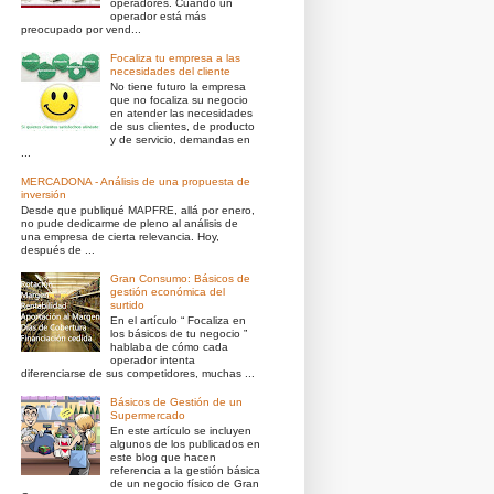
operadores. Cuando un
operador está más
preocupado por vend...
Focaliza tu empresa a las
necesidades del cliente
No tiene futuro la empresa
que no focaliza su negocio
en atender las necesidades
de sus clientes, de producto
y de servicio, demandas en
...
MERCADONA - Análisis de una propuesta de
inversión
Desde que publiqué MAPFRE, allá por enero,
no pude dedicarme de pleno al análisis de
una empresa de cierta relevancia. Hoy,
después de ...
Gran Consumo: Básicos de
gestión económica del
surtido
En el artículo “ Focaliza en
los básicos de tu negocio ”
hablaba de cómo cada
operador intenta
diferenciarse de sus competidores, muchas ...
Básicos de Gestión de un
Supermercado
En este artículo se incluyen
algunos de los publicados en
este blog que hacen
referencia a la gestión básica
de un negocio físico de Gran