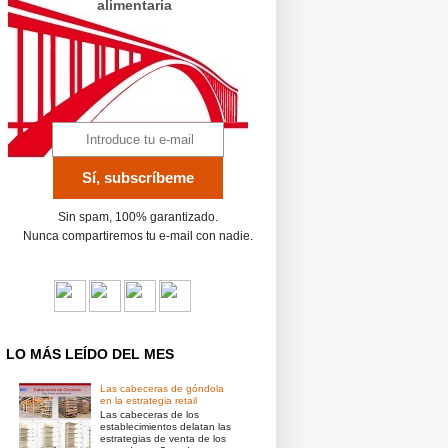
alimentaria
Sin spam, 100% garantizado.
Nunca compartiremos tu e-mail con nadie.
LO MÁS LEÍDO DEL MES
Las cabeceras de góndola
en la estrategia retail
Las cabeceras de los
establecimientos delatan las
estrategias de venta de los