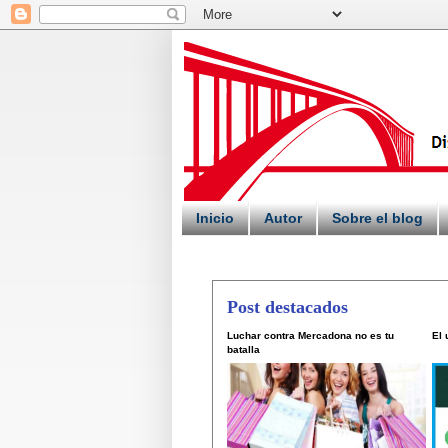
Inicio
Autor
Sobre el blog
Post destacados
Luchar contra Mercadona no es tu
El
batalla